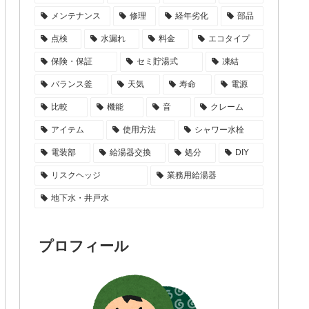
メンテナンス
修理
経年劣化
部品
点検
水漏れ
料金
エコタイプ
保険・保証
セミ貯湯式
凍結
バランス釜
天気
寿命
電源
比較
機能
音
クレーム
アイテム
使用方法
シャワー水栓
電装部
給湯器交換
処分
DIY
リスクヘッジ
業務用給湯器
地下水・井戸水
プロフィール