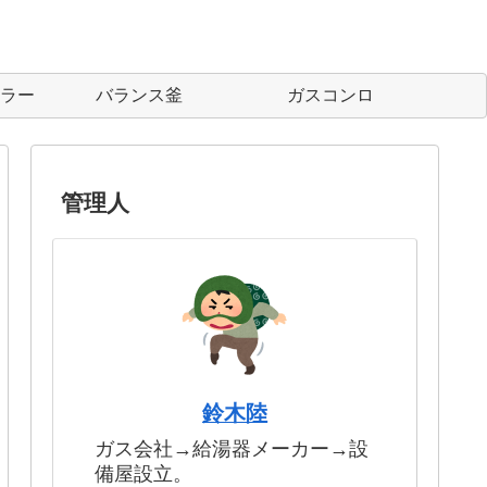
ラー
バランス釜
ガスコンロ
管理人
鈴木陸
ガス会社→給湯器メーカー→設
備屋設立。